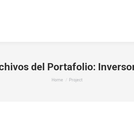
chivos del Portafolio:
Inverso
You are here:
Home
Project