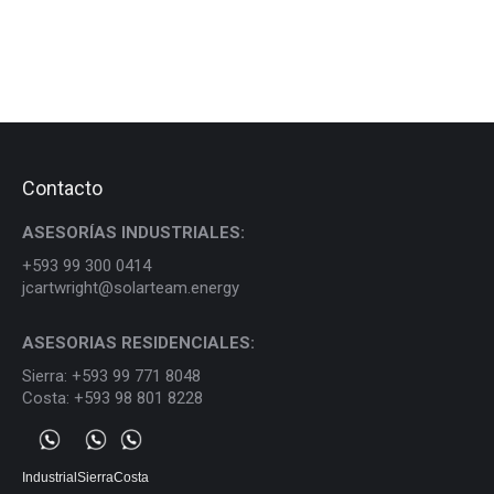
Contacto
ASESORÍAS INDUSTRIALES:
+593 99 300 0414
jcartwright@solarteam.energy
ASESORIAS RESIDENCIALES:
Sierra: +593 99 771 8048
Costa: +593 98 801 8228
Industrial
Sierra
Costa